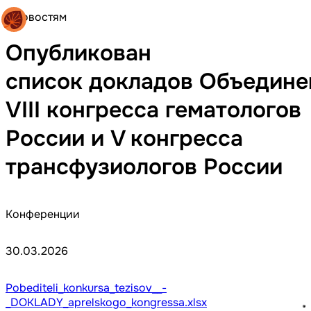
К новостям
Опубликован
список докладов Объедине
VIII конгресса гематологов
России и V конгресса
трансфузиологов России
Конференции
30.03.2026
Pobediteli_konkursa_tezisov__-
_DOKLADY_aprelskogo_kongressa.xlsx